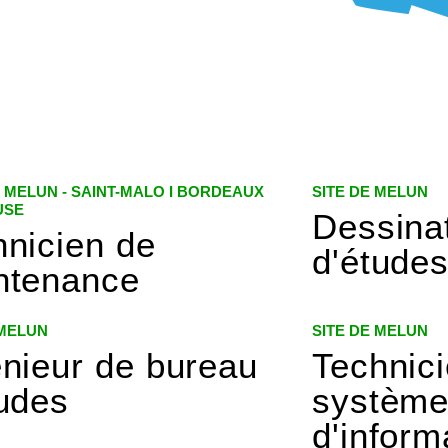
E MELUN - SAINT-MALO I BORDEAUX
SITE DE MELUN
USE
Dessina
hnicien de
d'étude
ntenance
 MELUN
SITE DE MELUN
énieur de bureau
Technic
tudes
systèm
d'inform