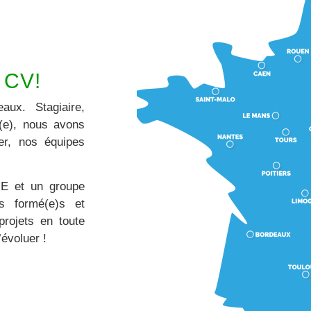
 CV!
ux. Stagiaire,
é(e), nous avons
er, nos équipes
ME et un groupe
s formé(e)s et
rojets en toute
évoluer !