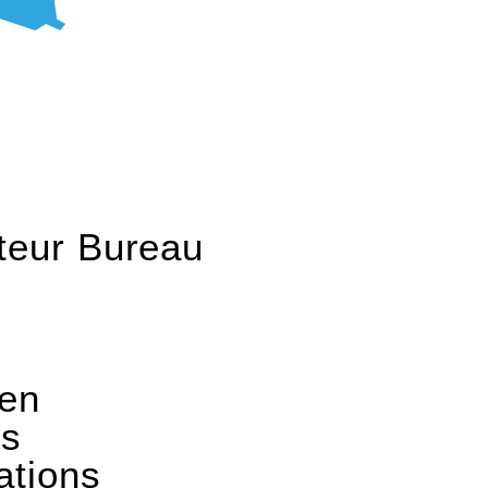
teur Bureau
s
ien
es
ations